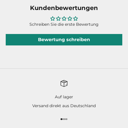
Kundenbewertungen
Schreiben Sie die erste Bewertung
Bewertung schreiben
Auf lager
Versand direkt aus Deutschland
Gehe zu Element 1
Gehe zu Element 2
Gehe zu Element 3
Gehe zu Element 4