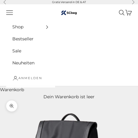
Zurück
Vor
Zum Inhalt springen
Gratis Versand in DE & AT
Navigationsmenü öffnen
Suche öf
Waren
SC-BAG
Shop
Bestseller
Sale
Neuheiten
ANMELDEN
Warenkorb
Dein Warenkorb ist leer
Bild vergrößern