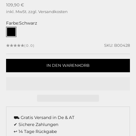
Angebot
109,90 €
inkl. MwSt. zzgl.
Versandkosten
Farbe:
Schwarz
Schwarz
SKU: B00428
(0.0)
IN DEN WARENKORB
⛟ Gratis Versand in De & AT
✔ Sichere Zahlungen
↩ 14 Tage Rückgabe