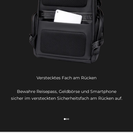
Verstecktes Fach am Rücken
Bewahre Reisepass, Geldbörse und Smartphone
sicher im versteckten Sicherheitsfach am Rücken auf.
Gehe zu Element 1
Gehe zu Element 2
Gehe zu Element 3