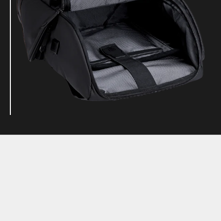
Coolness, die man trägt.
Dein Look, Deine Regeln!
Selbstbewusstsein beginnt mit dem, was dich begleitet.
Der Jetblack steht für minimalistisches Design,
funktionale Details und einen modernen Stil, der deinen
Alltag souverän ergänzt.