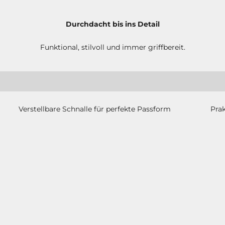
Durchdacht bis ins Detail
Funktional, stilvoll und immer griffbereit.
Verstellbare Schnalle für perfekte Passform
Prak
Definiere Deinen Look. Gestalte Dein Leben.